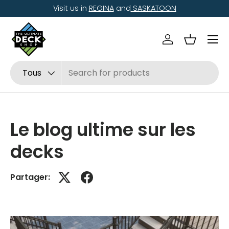
Visit us in
REGINA
and
SASKATOON
Aller au contenu
Menu
Se connecter
Panier
Recherche
Type de produit
Tous
Le blog ultime sur les
decks
Partager: